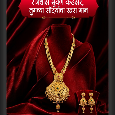
ATR विमानों के जरिए किया जाएगा। Fly-91 फिलहाल
गोवा, अगाती, सोलापुर, जलगांव, हैदराबाद, पुणे और
बेंगलुरु जैसे शहरों से अपनी उड़ान सेवाएं संचालित कर
रही है। एयरलाइंस के नए समर शेड्यूल में इंदौर के
अलावा विजयवाड़ा, नांदेड़ और हुबली जैसे शहरों से भी
फ्लाइट संचालन शुरू करने की योजना है।
वहीं दूसरी ओर सोमवार को इंदौर एयरपोर्ट पर कुछ
समय के लिए फ्लाइट संचालन प्रभावित हुआ। दोपहर
करीब 12 बजे एयरपोर्ट पर उड़ानों का संचालन लगभग
20 मिनट के लिए बंद करना पड़ा। इस दौरान दिल्ली से
इंदौर और रायपुर से इंदौर आने वाली दो फ्लाइट्स को
भोपाल डायवर्ट करना पड़ा।