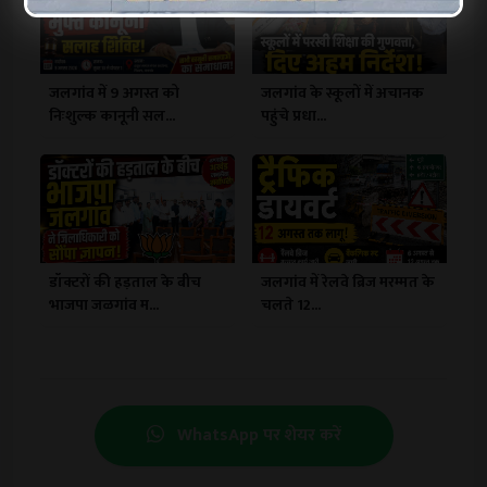
जलगांव में 9 अगस्त को
जलगांव के स्कूलों में अचानक
निःशुल्क कानूनी सल...
पहुंचे प्रधा...
डॉक्टरों की हड़ताल के बीच
जलगांव में रेलवे ब्रिज मरम्मत के
भाजपा जळगांव म...
चलते 12...
WhatsApp पर शेयर करें