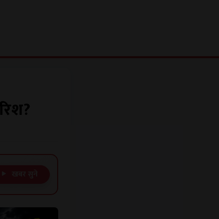
ारिश?
खबर सुने