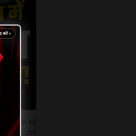
द करें ×
 ली। शहर के कई
ै। अगर बारिश होती