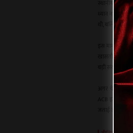
स्थानीय लोगों 
ध्यान नहीं दिया
थी, बल्कि इसमें
इस मामले ने योज
खासतौर पर निर्म
बड़ी संख्या में उ
अगर ये आरोप सह
ACB इस पूरे माम
जताई जा रही है।