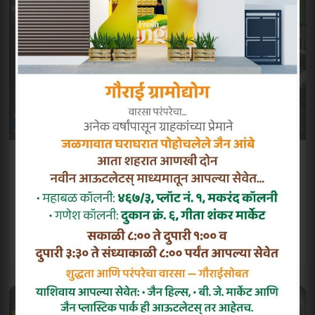
जलगांव में जिला द्वितीय चयन बैडमिंटन प्रतियोगिता
2026 संपन्न, 133 खिलाड़ियो...
📍 जलगांव
📅 04 Aug
पूरी खबर पढ़ें
शेयर