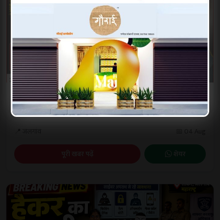
अतिवृष्टि के बाद संभावित महामारी को लेकर सतर्क
रहें स्वास्थ्य विभाग – करिश्...
📍 जलगांव
📅 04 Aug
पूरी खबर पढ़ें
शेयर