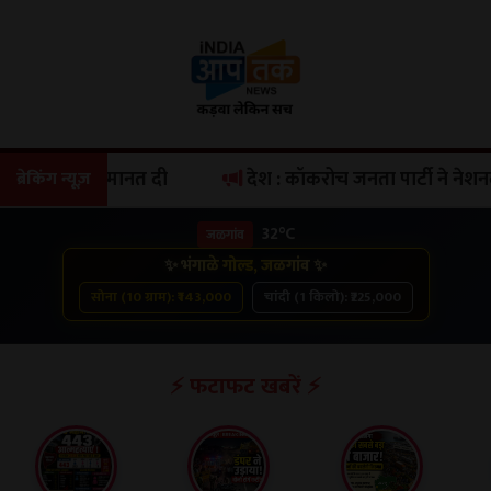
ित को जमानत दी
देश : कॉकरोच जनता पार्टी ने नेशनल वर्किंग 
ब्रेकिंग न्यूज़
32°C
जळगांव
✨ भंगाळे गोल्ड, जळगांव ✨
सोना (10 ग्राम): ₹143,000
चांदी (1 किलो): ₹225,000
⚡ फटाफट खबरें ⚡