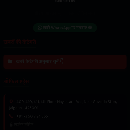
इंडिया आपतक न्यूज़ - कड़वा लेकिन सच।
खबरें WhatsApp पर मंगवाएं 🟢
खबरों की कैटेगरी
खबरें कैटेगरी अनुसार चुनें 👇
ऑफिस एड्रेस
409, 410, 411, 4th Floor, Nayantara Mall, Near Govinda Stop,
Jalgaon - 425001
+91 73 50 7 24 365
एडमिन लॉगिन