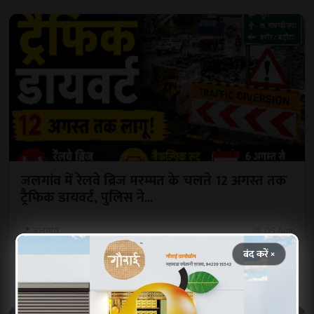
जलगांव में रेलवे ब्रिज मरम्मत के चलते 12 अगस्त तक
ट्रैफिक डायवर्ट, पुलिस ने...
📍 जलगांव
📅 05 Aug
बंद करें ×
पूरी खबर पढ़ें
शेयर