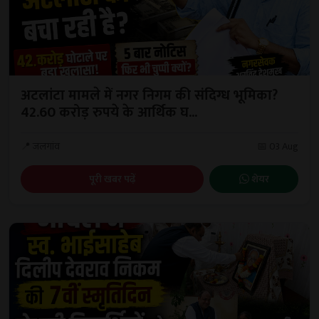
अटलांटा मामले में नगर निगम की संदिग्ध भूमिका?
42.60 करोड़ रुपये के आर्थिक घ...
📍 जलगांव
📅 03 Aug
पूरी खबर पढ़ें
शेयर